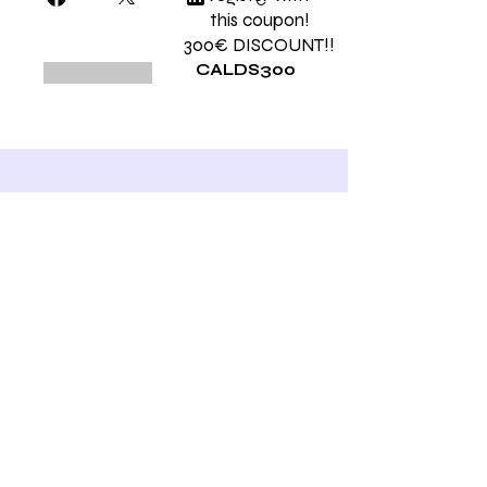
this coupon!
300€ DISCOUNT!!
CALDS300
DID YOU KNOW THAT...
There is the possibility of paying in
installments of 40% in the first month with
access to Level I, plus three monthly
installments of 20%, with a cost of just 5%.
Included in payment options on the
Reconnective Academy International website.
There is a special price for only Tier II, if you
already have Tier I. And also a special price if
you already have Tier II but want to repeat.