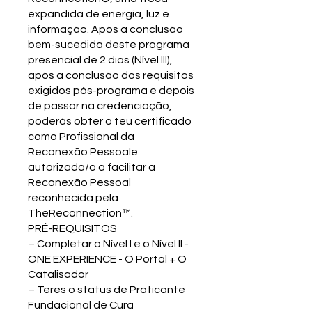
expandida de energia, luz e
informação. ​Após a conclusão
bem-sucedida deste programa
presencial de 2 dias (Nível III),
após a conclusão dos requisitos
exigidos pós-programa e depois
de passar na credenciação,
poderás obter o teu certificado
como Profissional da
Reconexão Pessoale
autorizada/o a facilitar a
Reconexão Pessoal
reconhecida pela
TheReconnection™.
PRÉ-REQUISITOS
– Completar o Nível I e o Nível II -
ONE EXPERIENCE - O Portal + O
Catalisador
– Teres o status de Praticante
Fundacional de Cura