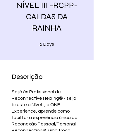
NÍVEL III -RCPP-
CALDAS DA
RAINHA
2 Days
2
Days
Descrição
Se já és Profissional de
Reconnective Healing® - se já
fizeste o Nível II, o ONE
Experience, aprende como
facilitar a experiência única da
Reconexão Pessoal/Personal
Reconnection®, uma troca