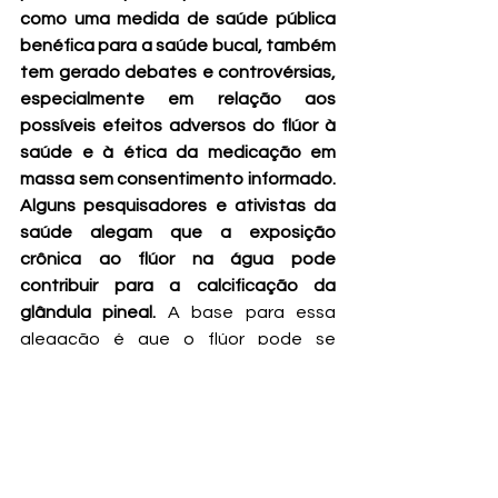
como uma medida de saúde pública 
benéfica para a saúde bucal, também 
tem gerado debates e controvérsias, 
especialmente em relação aos 
possíveis efeitos adversos do flúor à 
saúde e à ética da medicação em 
massa sem consentimento informado. 
Alguns pesquisadores e ativistas da 
saúde alegam que a exposição 
crônica ao flúor na água pode 
contribuir para a calcificação da 
glândula pineal.
 A base para essa 
alegação é que o flúor pode se 
acumular na pineal ao longo do 
tempo, levando à formação de 
depósitos de cálcio. No entanto, 
muitos países continuam a 
implementar a fluoretação da água 