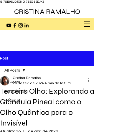
G-7SE9SJDJX8
G-7SE9SJDJX8
CRISTINA RAMALHO
Post
All Posts
Cristina Ramalho
All Posts
26 de fev. de 2024
4 min de leitura
Terceiro Olho: Explorando a
consciência
Glândula Pineal como o
Healing
Olho Quântico para o
Invisível
Atualizado:
11 de abr. de 2024