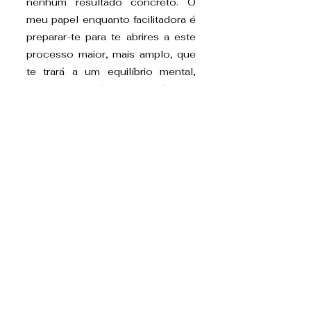
nenhum resultado concreto. O
meu papel enquanto facilitadora é
preparar-te para te abrires a este
processo maior, mais amplo, que
te trará a um equilíbrio mental,
emocional e físico num nível de
vibração superior, e largar as
expectativas de um resultado em
concreto. Guiar a tua atenção para
os aspectos mais subtis permitirá
que ganhes um maior
entendimento de como
aprofundar este processo, já que
a tua atenção nele o alimenta.
Uma característica importante é o
facto de eu não necessitar
conhecer a razão da tua sessão