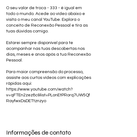
O seu valor de troca - 333 - é igual em
todo o mundo. Acede ao vídeo abaixo e
visita o meu canal YouTube. Explora o
conceito de Reconexão Pessoal e tira as
tuas dúvidas comigo.
Estarei sempre disponível para te
acompanhar nas tuas descobertas nos
dias, meses e anos após a tua Reconexão
Pessoal.
Para maior compreensão do processo,
assiste aos curtos vídeos com explicações
rápidas aqui:
https://www.youtube.com/watch?
v=qFTEn2zez8c&list=PLonEtPRorq7UW5Qf
RayfwxDsDETtznzyo
Informações de contato