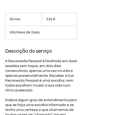
333
euros
30 min
3
333 €
0
m
Vila Nova de Gaia
i
n
Descrição do serviço
A Reconexão Pessoal é facilitada em duas
sessões sem toque, em dois dias
consecutivos, apenas uma vez na vida e
apenas presencialmente. Receber a tua
Reconexão Pessoal é uma escolha, nem
todos escolhem mudar a sua vida num
ritmo acelerado.
Implica algum grau de entendimento para
que se faça uma escolha informada e se
tenha uma certeza a que chamamos de
muitas vezes de “chamado”, aquela