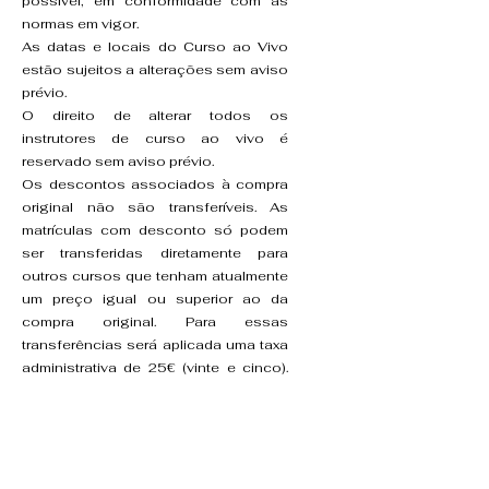
possível, em conformidade com as
normas em vigor.
As datas e locais do Curso ao Vivo
estão sujeitos a alterações sem aviso
prévio.
O direito de alterar todos os
instrutores de curso ao vivo é
reservado sem aviso prévio.
Os descontos associados à compra
original não são transferíveis. As
matrículas com desconto só podem
ser transferidas diretamente para
outros cursos que tenham atualmente
um preço igual ou superior ao da
compra original. Para essas
transferências será aplicada uma taxa
administrativa de 25€ (vinte e cinco).
Não é permitida a venda ou
transferência de matrículas ou
créditos para cursos. Os preços com
desconto apresentados online não
são combinados com outras ofertas e